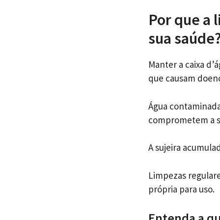
Por que a 
sua saúde
Manter a caixa d’
que causam doenç
Água contaminada 
comprometem a sa
A sujeira acumulad
Limpezas regulare
própria para uso.
Entenda a qu