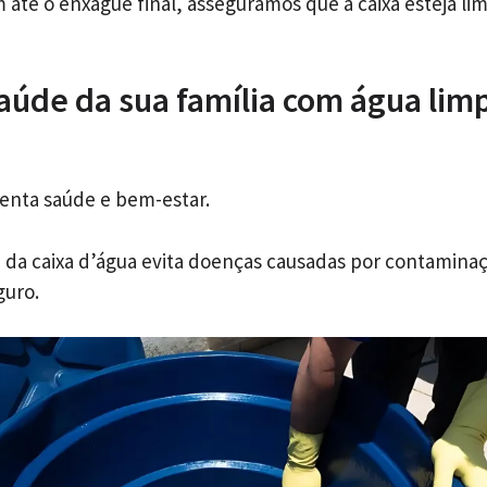
até o enxágue final, asseguramos que a caixa esteja li
saúde da sua família com água lim
enta saúde e bem-estar.
a da caixa d’água evita doenças causadas por contamin
guro.