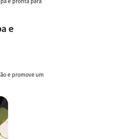
mpa e pronta para
pa e
ação e promove um