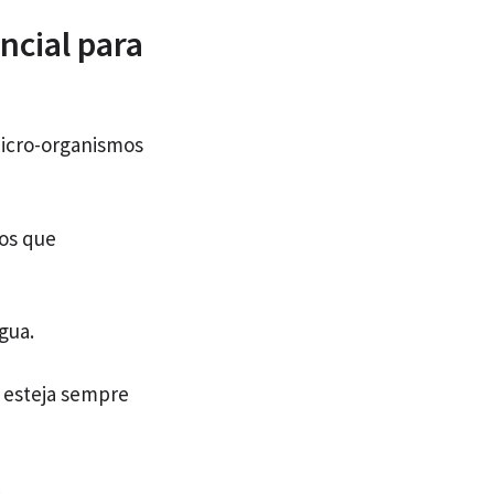
ncial para
micro-organismos
vos que
gua.
 esteja sempre
e