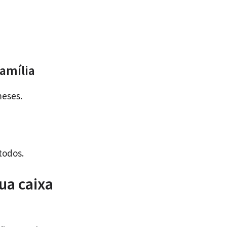
amília
meses.
todos.
ua caixa