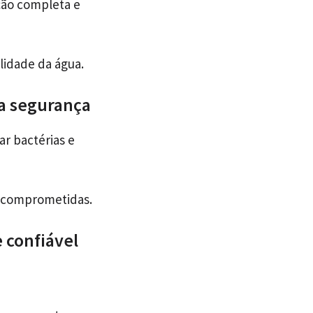
ção completa e
lidade da água.
a segurança
r bactérias e
m comprometidas.
 confiável