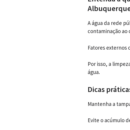
Albuquerque
A água da rede pú
contaminação ao c
Fatores externos 
Por isso, a limpe
água.
Dicas prátic
Mantenha a tampa
Evite o acúmulo de