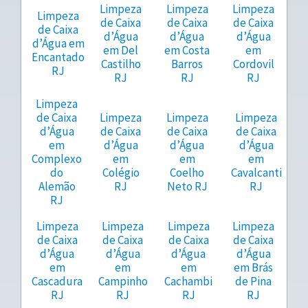
Limpeza
Limpeza
Limpeza
Limpeza
de Caixa
de Caixa
de Caixa
de Caixa
d’Água
d’Água
d’Água
d’Água em
em Del
em Costa
em
Encantado
Castilho
Barros
Cordovil
RJ
RJ
RJ
RJ
Limpeza
de Caixa
Limpeza
Limpeza
Limpeza
d’Água
de Caixa
de Caixa
de Caixa
em
d’Água
d’Água
d’Água
Complexo
em
em
em
do
Colégio
Coelho
Cavalcanti
Alemão
RJ
Neto RJ
RJ
RJ
Limpeza
Limpeza
Limpeza
Limpeza
de Caixa
de Caixa
de Caixa
de Caixa
d’Água
d’Água
d’Água
d’Água
em
em
em
em Brás
Cascadura
Campinho
Cachambi
de Pina
RJ
RJ
RJ
RJ