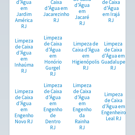
d’Água
Caixa
de Caixa
d’Água
em
d’Água em
d’Água
em
Jardim
Jacarezinho
em Irajá
Jacaré
América
RJ
RJ
RJ
RJ
Limpeza
Limpeza
de Caixa
Limpeza de
Limpeza
de Caixa
d’Água
Caixa d’Água
de Caixa
d’Água
em
em
d’Água em
em
Honório
Higienópolis
Guadalupe
Inhaúma
Gurgel
RJ
RJ
RJ
RJ
Limpeza
Limpeza
Limpeza
de Caixa
de Caixa
Limpeza
de Caixa
d’Água
d’Água
de Caixa
d’Água
em
em
d’Água em
em
Engenho
Engenho
Engenheiro
Engenho
de
da
Leal RJ
Novo RJ
Dentro
Rainha
RJ
RJ