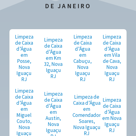
DE JANEIRO
Limpeza
Limpeza
Limpeza
Limpeza
de Caixa
de Caixa
de Caixa
de Caixa
d’Água
d’Água
d’Água
d’Água
em
em
em Vila
em Km
Posse,
Cabuçu,
de Cava,
32, Nova
Nova
Nova
Nova
Iguaçu
Iguaçu
Iguaçu
Iguaçu
RJ
RJ
RJ
RJ
Limpeza
Limpeza
de Caixa
Limpeza de
de Caixa
Limpeza
d’Água
Caixa d’Água
d’Água
de Caixa
em
em
em
d’Água
Miguel
Comendador
Austin,
em Nova
Couto,
Soares,
Nova
Iguaçu
Nova
Nova Iguaçu
Iguaçu
RJ
Iguaçu
RJ