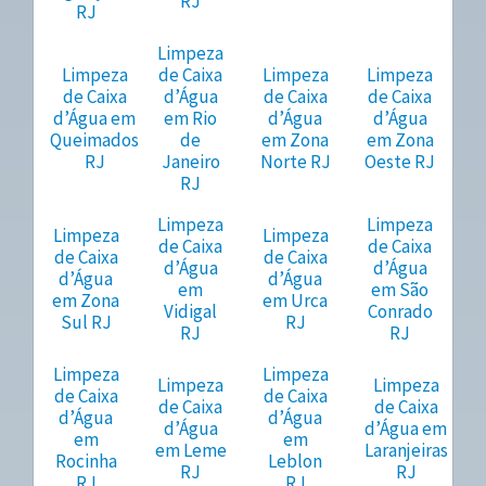
RJ
RJ
Limpeza
Limpeza
de Caixa
Limpeza
Limpeza
de Caixa
d’Água
de Caixa
de Caixa
d’Água em
em Rio
d’Água
d’Água
Queimados
de
em Zona
em Zona
RJ
Janeiro
Norte RJ
Oeste RJ
RJ
Limpeza
Limpeza
Limpeza
Limpeza
de Caixa
de Caixa
de Caixa
de Caixa
d’Água
d’Água
d’Água
d’Água
em
em São
em Zona
em Urca
Vidigal
Conrado
Sul RJ
RJ
RJ
RJ
Limpeza
Limpeza
Limpeza
Limpeza
de Caixa
de Caixa
de Caixa
de Caixa
d’Água
d’Água
d’Água
d’Água em
em
em
em Leme
Laranjeiras
Rocinha
Leblon
RJ
RJ
RJ
RJ