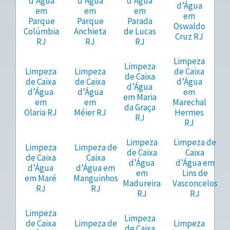
d’Água
d’Água
d’Água
d’Água
em
em
em
em
Parque
Parque
Parada
Oswaldo
Colúmbia
Anchieta
de Lucas
Cruz RJ
RJ
RJ
RJ
Limpeza
Limpeza
Limpeza
Limpeza
de Caixa
de Caixa
de Caixa
de Caixa
d’Água
d’Água
d’Água
d’Água
em
em Maria
em
em
Marechal
da Graça
Olaria RJ
Méier RJ
Hermes
RJ
RJ
Limpeza
Limpeza de
Limpeza
Limpeza de
de Caixa
Caixa
de Caixa
Caixa
d’Água
d’Água em
d’Água
d’Água em
em
Lins de
em Maré
Manguinhos
Madureira
Vasconcelos
RJ
RJ
RJ
RJ
Limpeza
Limpeza
de Caixa
Limpeza de
Limpeza
de Caixa