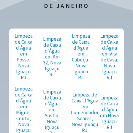
DE JANEIRO
Limpeza
Limpeza
Limpeza
Limpeza
de Caixa
de Caixa
de Caixa
de Caixa
d’Água
d’Água
d’Água
d’Água
em
em
em Vila
em Km
Posse,
Cabuçu,
de Cava,
32, Nova
Nova
Nova
Nova
Iguaçu
Iguaçu
Iguaçu
Iguaçu
RJ
RJ
RJ
RJ
Limpeza
Limpeza
de Caixa
Limpeza de
de Caixa
Limpeza
d’Água
Caixa d’Água
d’Água
de Caixa
em
em
em
d’Água
Miguel
Comendador
Austin,
em Nova
Couto,
Soares,
Nova
Iguaçu
Nova
Nova Iguaçu
Iguaçu
RJ
Iguaçu
RJ