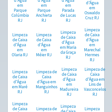
d’Água
d’Água
d’Água
d’Água
em
em
em
em
Parque
Parque
Parada
Oswaldo
Colúmbia
Anchieta
de Lucas
Cruz RJ
RJ
RJ
RJ
Limpeza
Limpeza
Limpeza
Limpeza
de Caixa
de Caixa
de Caixa
de Caixa
d’Água
d’Água
d’Água
d’Água
em
em Maria
em
em
Marechal
da Graça
Olaria RJ
Méier RJ
Hermes
RJ
RJ
Limpeza
Limpeza de
Limpeza
Limpeza de
de Caixa
Caixa
de Caixa
Caixa
d’Água
d’Água em
d’Água
d’Água em
em
Lins de
em Maré
Manguinhos
Madureira
Vasconcelos
RJ
RJ
RJ
RJ
Limpeza
Limpeza
de Caixa
Limpeza de
Limpeza
de Caixa