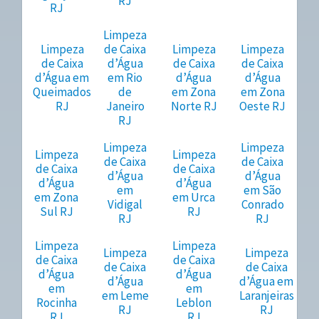
RJ
RJ
Limpeza
Limpeza
de Caixa
Limpeza
Limpeza
de Caixa
d’Água
de Caixa
de Caixa
d’Água em
em Rio
d’Água
d’Água
Queimados
de
em Zona
em Zona
RJ
Janeiro
Norte RJ
Oeste RJ
RJ
Limpeza
Limpeza
Limpeza
Limpeza
de Caixa
de Caixa
de Caixa
de Caixa
d’Água
d’Água
d’Água
d’Água
em
em São
em Zona
em Urca
Vidigal
Conrado
Sul RJ
RJ
RJ
RJ
Limpeza
Limpeza
Limpeza
Limpeza
de Caixa
de Caixa
de Caixa
de Caixa
d’Água
d’Água
d’Água
d’Água em
em
em
em Leme
Laranjeiras
Rocinha
Leblon
RJ
RJ
RJ
RJ