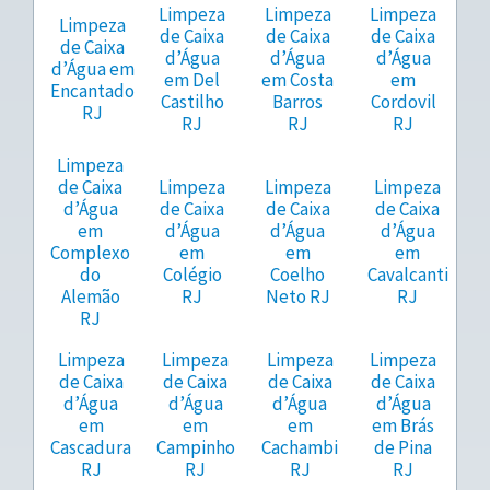
Limpeza
Limpeza
Limpeza
Limpeza
de Caixa
de Caixa
de Caixa
de Caixa
d’Água
d’Água
d’Água
d’Água em
em Del
em Costa
em
Encantado
Castilho
Barros
Cordovil
RJ
RJ
RJ
RJ
Limpeza
de Caixa
Limpeza
Limpeza
Limpeza
d’Água
de Caixa
de Caixa
de Caixa
em
d’Água
d’Água
d’Água
Complexo
em
em
em
do
Colégio
Coelho
Cavalcanti
Alemão
RJ
Neto RJ
RJ
RJ
Limpeza
Limpeza
Limpeza
Limpeza
de Caixa
de Caixa
de Caixa
de Caixa
d’Água
d’Água
d’Água
d’Água
em
em
em
em Brás
Cascadura
Campinho
Cachambi
de Pina
RJ
RJ
RJ
RJ