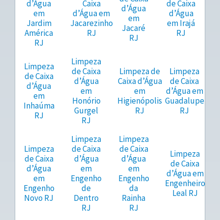
d’Água
Caixa
de Caixa
d’Água
em
d’Água em
d’Água
em
Jardim
Jacarezinho
em Irajá
Jacaré
América
RJ
RJ
RJ
RJ
Limpeza
Limpeza
de Caixa
Limpeza de
Limpeza
de Caixa
d’Água
Caixa d’Água
de Caixa
d’Água
em
em
d’Água em
em
Honório
Higienópolis
Guadalupe
Inhaúma
Gurgel
RJ
RJ
RJ
RJ
Limpeza
Limpeza
Limpeza
de Caixa
de Caixa
Limpeza
de Caixa
d’Água
d’Água
de Caixa
d’Água
em
em
d’Água em
em
Engenho
Engenho
Engenheiro
Engenho
de
da
Leal RJ
Novo RJ
Dentro
Rainha
RJ
RJ