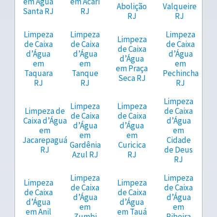
em Água
em Acari
Abolição
Valqueire
Santa RJ
RJ
RJ
RJ
Limpeza
Limpeza
Limpeza
Limpeza
de Caixa
de Caixa
de Caixa
de Caixa
d’Água
d’Água
d’Água
d’Água
em
em
em
em Praça
Taquara
Tanque
Pechincha
Seca RJ
RJ
RJ
RJ
Limpeza
Limpeza
Limpeza
Limpeza de
de Caixa
de Caixa
de Caixa
Caixa d’Água
d’Água
d’Água
d’Água
em
em
em
em
Jacarepaguá
Cidade
Gardênia
Curicica
RJ
de Deus
Azul RJ
RJ
RJ
Limpeza
Limpeza
Limpeza
Limpeza
de Caixa
de Caixa
de Caixa
de Caixa
d’Água
d’Água
d’Água
d’Água
em
em
em Anil
em Tauá
Zumbi
Ribeira