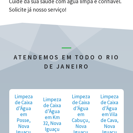
Cuide da sua saúde com água limpa e confiável.
Solicite já nosso serviço!
ATENDEMOS EM TODO O RIO
DE JANEIRO
Limpeza
Limpeza
Limpeza
Limpeza
de Caixa
de Caixa
de Caixa
de Caixa
d’Água
d’Água
d’Água
d’Água
em
em
em Vila
em Km
Posse,
Cabuçu,
de Cava,
32, Nova
Nova
Nova
Nova
Iguaçu
Iguaçu
Iguaçu
Iguaçu