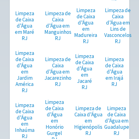
Limpeza
Limpeza de
Limpeza
Limpeza de
de Caixa
Caixa
de Caixa
Caixa
d’Água
d’Água em
d’Água
d’Água em
em
Lins de
em Maré
Manguinhos
Madureira
Vasconcelos
RJ
RJ
RJ
RJ
Limpeza
Limpeza
de Caixa
Limpeza de
Limpeza
de Caixa
d’Água
Caixa
de Caixa
d’Água
em
d’Água em
d’Água
em
Jardim
Jacarezinho
em Irajá
Jacaré
América
RJ
RJ
RJ
RJ
Limpeza
Limpeza
de Caixa
Limpeza de
Limpeza
de Caixa
d’Água
Caixa d’Água
de Caixa
d’Água
em
em
d’Água em
em
Honório
Higienópolis
Guadalupe
Inhaúma
Gurgel
RJ
RJ
RJ