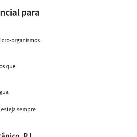
ncial para
micro-organismos
vos que
gua.
 esteja sempre
ânico, RJ