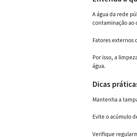
A água da rede pú
contaminação ao c
Fatores externos 
Por isso, a limpe
água.
Dicas prátic
Mantenha a tampa
Evite o acúmulo de
Verifique regularm