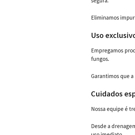
segura.
Eliminamos impure
Uso exclusiv
Empregamos produt
fungos.
Garantimos que a 
Cuidados esp
Nossa equipe é tr
Desde a drenagem 
uso imediato.