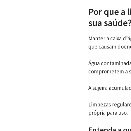
Por que a 
sua saúde
Manter a caixa d’
que causam doenç
Água contaminada 
comprometem a sa
A sujeira acumulad
Limpezas regulare
própria para uso.
Entenda a qu