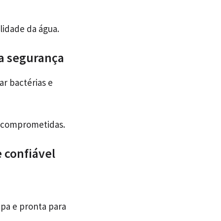
lidade da água.
a segurança
r bactérias e
m comprometidas.
 confiável
mpa e pronta para