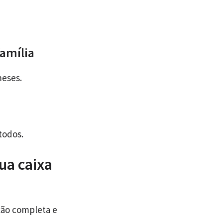
amília
meses.
todos.
ua caixa
ção completa e