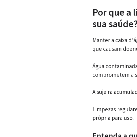
Por que a 
sua saúde
Manter a caixa d’
que causam doenç
Água contaminada 
comprometem a sa
A sujeira acumulad
Limpezas regulare
própria para uso.
Entenda a qu