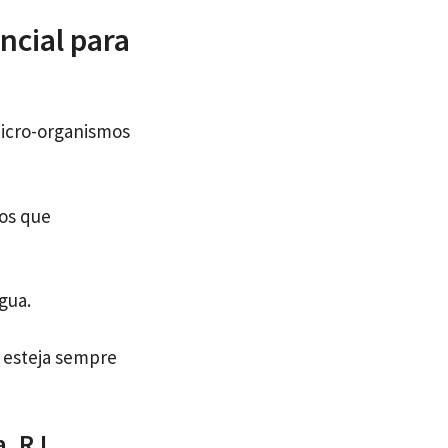
ncial para
micro-organismos
vos que
gua.
 esteja sempre
a, RJ