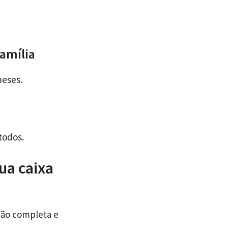
amília
meses.
todos.
ua caixa
ção completa e