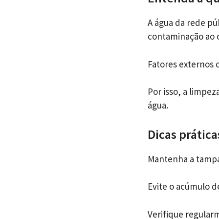
A água da rede pú
contaminação ao c
Fatores externos 
Por isso, a limpe
água.
Dicas prátic
Mantenha a tampa
Evite o acúmulo de
Verifique regularm