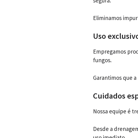
segura.
Eliminamos impure
Uso exclusiv
Empregamos produt
fungos.
Garantimos que a 
Cuidados esp
Nossa equipe é tr
Desde a drenagem 
uso imediato.