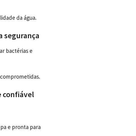
lidade da água.
a segurança
r bactérias e
m comprometidas.
 confiável
mpa e pronta para