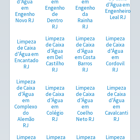
d’Água
em
em
d’Água em
em
Engenho
Engenho
Engenheiro
Engenho
de
da
Leal RJ
Novo RJ
Dentro
Rainha
RJ
RJ
Limpeza
Limpeza
Limpeza
Limpeza
de Caixa
de Caixa
de Caixa
de Caixa
d’Água
d’Água
d’Água
d’Água em
em Del
em Costa
em
Encantado
Castilho
Barros
Cordovil
RJ
RJ
RJ
RJ
Limpeza
de Caixa
Limpeza
Limpeza
Limpeza
d’Água
de Caixa
de Caixa
de Caixa
em
d’Água
d’Água
d’Água
Complexo
em
em
em
do
Colégio
Coelho
Cavalcanti
Alemão
RJ
Neto RJ
RJ
RJ
Limpeza
Limpeza
Limpeza
Limpeza