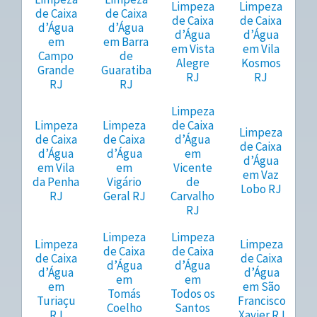
Limpeza
Limpeza
de Caixa
de Caixa
de Caixa
de Caixa
d’Água
d’Água
d’Água
d’Água
em
em Barra
em Vista
em Vila
Campo
de
Alegre
Kosmos
Grande
Guaratiba
RJ
RJ
RJ
RJ
Limpeza
Limpeza
Limpeza
de Caixa
Limpeza
de Caixa
de Caixa
d’Água
de Caixa
d’Água
d’Água
em
d’Água
em Vila
em
Vicente
em Vaz
da Penha
Vigário
de
Lobo RJ
RJ
Geral RJ
Carvalho
RJ
Limpeza
Limpeza
Limpeza
Limpeza
de Caixa
de Caixa
de Caixa
de Caixa
d’Água
d’Água
d’Água
d’Água
em
em
em
em São
Tomás
Todos os
Turiaçu
Francisco
Coelho
Santos
RJ
Xavier RJ