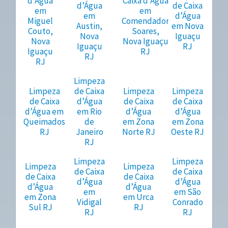
d’Água
Caixa d’Água
d’Água
de Caixa
em
em
em
d’Água
Miguel
Comendador
Austin,
em Nova
Couto,
Soares,
Nova
Iguaçu
Nova
Nova Iguaçu
Iguaçu
RJ
Iguaçu
RJ
RJ
RJ
Limpeza
Limpeza
de Caixa
Limpeza
Limpeza
de Caixa
d’Água
de Caixa
de Caixa
d’Água em
em Rio
d’Água
d’Água
Queimados
de
em Zona
em Zona
RJ
Janeiro
Norte RJ
Oeste RJ
RJ
Limpeza
Limpeza
Limpeza
Limpeza
de Caixa
de Caixa
de Caixa
de Caixa
d’Água
d’Água
d’Água
d’Água
em
em São
em Zona
em Urca
Vidigal
Conrado
Sul RJ
RJ
RJ
RJ