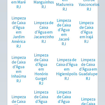
em Maré
Manguinhos
Madureira
Vasconcelos
RJ
RJ
RJ
RJ
Limpeza
Limpeza
de Caixa
Limpeza de
Limpeza
de Caixa
d’Água
Caixa
de Caixa
d’Água
em
d’Água em
d’Água
em
Jardim
Jacarezinho
em Irajá
Jacaré
América
RJ
RJ
RJ
RJ
Limpeza
Limpeza
de Caixa
Limpeza de
Limpeza
de Caixa
d’Água
Caixa d’Água
de Caixa
d’Água
em
em
d’Água em
em
Honório
Higienópolis
Guadalupe
Inhaúma
Gurgel
RJ
RJ
RJ
RJ
Limpeza
Limpeza
Limpeza
de Caixa
de Caixa
Limpeza
de Caixa
d’Água
d’Água
de Caixa